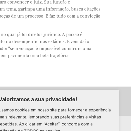
para convencer o juiz. Sua função é,
 um tema, garimpa uma informação, busca citações
peças de um processo. E faz tudo com a convicção
o qual já foi diretor jurídico. A paixão é
to no desempenho nos estádios. E vem daí o
ado: “sem vocação é impossível construir uma
uem pavimenta uma bela trajetória.
Valorizamos a sua privacidade!
Usamos cookies em nosso site para fornecer a experiência
mais relevante, lembrando suas preferências e visitas
repetidas. Ao clicar em “Aceitar”, concorda com a
 andar
utilização de TODOS os cookies.