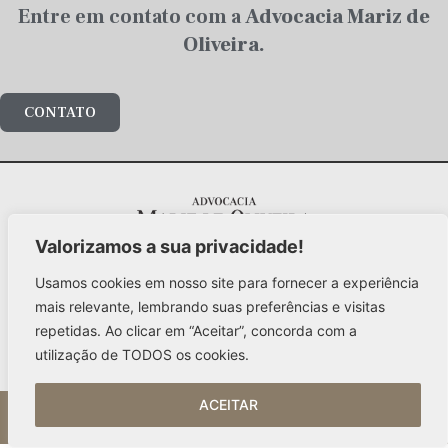
Entre em contato com a
Advocacia Mariz de
Oliveira.
CONTATO
Valorizamos a sua privacidade!
Al. Santos, 1978 – 5º andar
Jd. Paulista / São Paulo – 01418-102
Usamos cookies em nosso site para fornecer a experiência
mariz@advocaciamarizdeoliveira.com.br
mais relevante, lembrando suas preferências e visitas
+55 (11) 3141-4700
repetidas. Ao clicar em “Aceitar”, concorda com a
utilização de TODOS os cookies.
ACEITAR