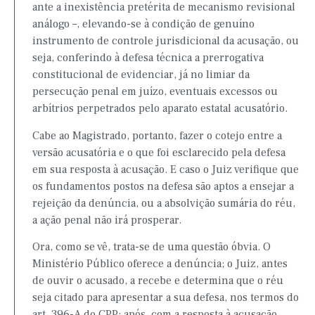
ante a inexistência pretérita de mecanismo revisional
análogo –, elevando-se à condição de genuíno
instrumento de controle jurisdicional da acusação, ou
seja, conferindo à defesa técnica a prerrogativa
constitucional de evidenciar, já no limiar da
persecução penal em juízo, eventuais excessos ou
arbítrios perpetrados pelo aparato estatal acusatório.
Cabe ao Magistrado, portanto, fazer o cotejo entre a
versão acusatória e o que foi esclarecido pela defesa
em sua resposta à acusação. E caso o Juiz verifique que
os fundamentos postos na defesa são aptos a ensejar a
rejeição da denúncia, ou a absolvição sumária do réu,
a ação penal não irá prosperar.
Ora, como se vê, trata-se de uma questão óbvia. O
Ministério Público oferece a denúncia; o Juiz, antes
de ouvir o acusado, a recebe e determina que o réu
seja citado para apresentar a sua defesa, nos termos do
art. 396-A do CPP; após, com a resposta à acusação