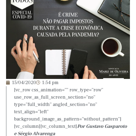
15/04/2020
1:54 pm
[vc_row css_animation=”” row_type=”row”
use_row_as_full_screen_section=”no”
type=”full_width” angled_section=”no”
text_align=”left”
background_image_as_pattern=”without_pattern”]
[vc_column][vc_column_text]
Por Gustavo Gasparoto
e Sérgio Alvarenga