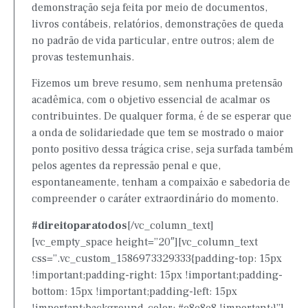
demonstração seja feita por meio de documentos,
livros contábeis, relatórios, demonstrações de queda
no padrão de vida particular, entre outros; alem de
provas testemunhais.
Fizemos um breve resumo, sem nenhuma pretensão
acadêmica, com o objetivo essencial de acalmar os
contribuintes. De qualquer forma, é de se esperar que
a onda de solidariedade que tem se mostrado o maior
ponto positivo dessa trágica crise, seja surfada também
pelos agentes da repressão penal e que,
espontaneamente, tenham a compaixão e sabedoria de
compreender o caráter extraordinário do momento.
#direitoparatodos
[/vc_column_text]
[vc_empty_space height=”20″][vc_column_text
css=”.vc_custom_1586973329333{padding-top: 15px
!important;padding-right: 15px !important;padding-
bottom: 15px !important;padding-left: 15px
!important;background-color: #e8e8e8 !important;}”]