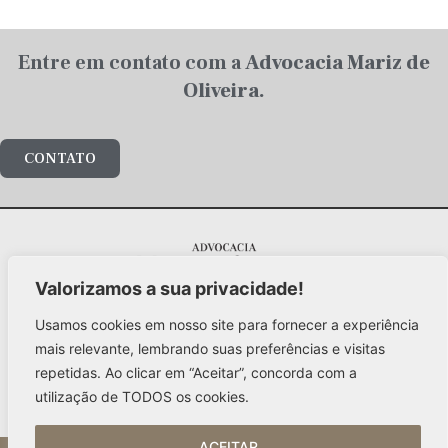
Entre em contato com a
Advocacia Mariz de
Oliveira.
CONTATO
Valorizamos a sua privacidade!
Al. Santos, 1978 – 5º andar
Jd. Paulista / São Paulo – 01418-102
Usamos cookies em nosso site para fornecer a experiência
mariz@advocaciamarizdeoliveira.com.br
mais relevante, lembrando suas preferências e visitas
+55 (11) 3141-4700
repetidas. Ao clicar em “Aceitar”, concorda com a
utilização de TODOS os cookies.
ACEITAR