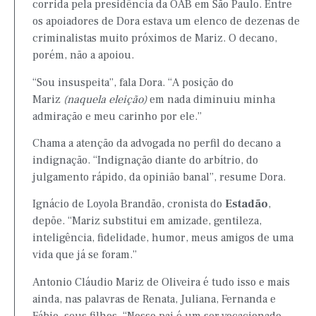
corrida pela presidência da OAB em São Paulo. Entre
os apoiadores de Dora estava um elenco de dezenas de
criminalistas muito próximos de Mariz. O decano,
porém, não a apoiou.
“Sou insuspeita”, fala Dora. “A posição do
Mariz
(naquela eleição)
em nada diminuiu minha
admiração e meu carinho por ele.”
Chama a atenção da advogada no perfil do decano a
indignação. “Indignação diante do arbítrio, do
julgamento rápido, da opinião banal”, resume Dora.
Ignácio de Loyola Brandão, cronista do
Estadão
,
depõe. “Mariz substitui em amizade, gentileza,
inteligência, fidelidade, humor, meus amigos de uma
vida que já se foram.”
Antonio Cláudio Mariz de Oliveira é tudo isso e mais
ainda, nas palavras de Renata, Juliana, Fernanda e
Fábio, seus filhos. “Nosso pai é um ser vocacionado.