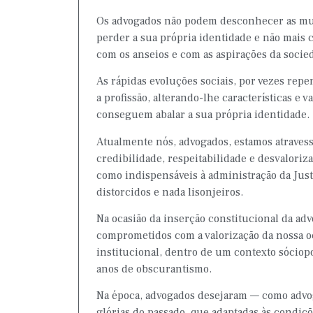
Os advogados não podem desconhecer as muda
perder a sua própria identidade e não mais 
com os anseios e com as aspirações da soci
As rápidas evoluções sociais, por vezes re
a profissão, alterando-lhe características e 
conseguem abalar a sua própria identidade.
Atualmente nós, advogados, estamos atravess
credibilidade, respeitabilidade e desvaloriz
como indispensáveis à administração da Justi
distorcidos e nada lisonjeiros.
Na ocasião da inserção constitucional da ad
comprometidos com a valorização da nossa oc
institucional, dentro de um contexto sóciop
anos de obscurantismo.
Na época, advogados desejaram — como advog
glórias do passado, que adaptadas às condiçõ