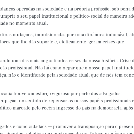
nças operadas na sociedade e na própria profissão, sob pena 
cumprir o seu papel institucional e político-social de maneira a
edade no momento atual.
pentinas mutações, impulsionadas por uma dinâmica indomável, a
valores que lhe dão suporte e, ciclicamente, geram crises que
ando uma das mais angustiantes crises da nossa história. Crise 
ação profissional. Não há como negar que o nosso papel instituci
ça, não é identificado pela sociedade atual, que de nós tem conc
vocacia houve um esforço vigoroso por parte dos advogados
upação, no sentido de repensar os nossos papéis profissionais 
olítico marcado pelo recém ingresso do país na democracia, após
ados e como cidadãos — promover a transposição para o presen
es vigentes, refletiria na construção de um futuro propício a rec