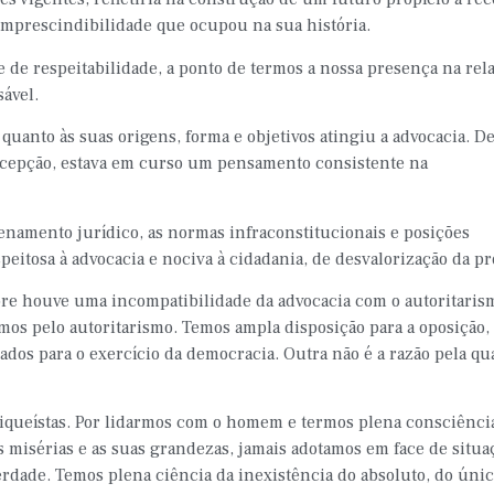
imprescindibilidade que ocupou na sua história.
e de respeitabilidade, a ponto de termos a nossa presença na rel
ável.
anto às suas origens, forma e objetivos atingiu a advocacia. D
ercepção, estava em curso um pensamento consistente na
enamento jurídico, as normas infraconstitucionais e posições
eitosa à advocacia e nociva à cidadania, de desvalorização da pro
pre houve uma incompatibilidade da advocacia com o autoritaris
emos pelo autoritarismo. Temos ampla disposição para a oposição,
hados para o exercício da democracia. Outra não é a razão pela qu
queístas. Por lidarmos com o homem e termos plena consciênci
 misérias e as suas grandezas, jamais adotamos em face de situa
erdade. Temos plena ciência da inexistência do absoluto, do únic