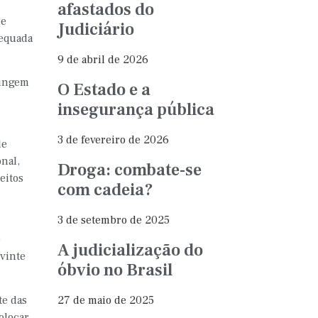
afastados do
de
Judiciário
dequada
9 de abril de 2026
tingem
O Estado e a
insegurança pública
3 de fevereiro de 2026
de
onal,
Droga: combate-se
eitos
com cadeia?
3 de setembro de 2025
e
A judicialização do
 vinte
óbvio no Brasil
27 de maio de 2025
te das
olocar