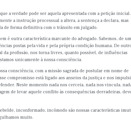
que a verdade pode ser aquela apresentada com a petição inicial.
ente a instrução processual a altera, a sentença a declara, mas
da de forma definitiva com o trânsito em julgado.
m é outra característica marcante do advogado. Sabemos, de um
ncias postas pela vida e pela própria condição humana. De outro
da profissão, nos torna livres, quanto possível, de influências
estamos unicamente à nossa consciência.
ssa consciência, com a missão sagrada de postular em nome de
Esse compromisso está ligado aos anseios da justiça e nos impuls
efender. Neste momento nada nos cerceia, nada nos vincula, nad
agem de levar aquele conflito às consequências derradeiras, dev
r rebelde, inconformado, incômodo são nossas características imut
orgulhamos muito.