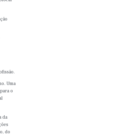
ação
e
fissão.
mo. Uma
 para o
al
a da
ções
o, do