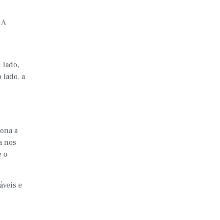
 A
 lado,
 lado, a
iona a
a nos
e o
áveis e